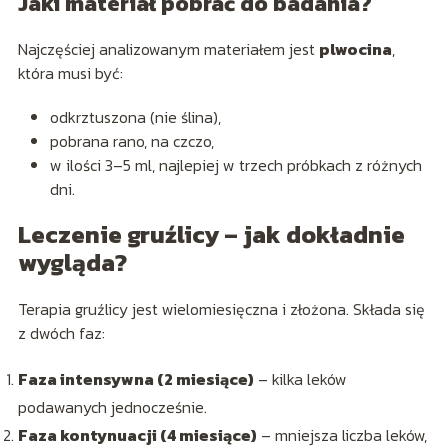
Jaki materiał pobrać do badania?
Najczęściej analizowanym materiałem jest
plwocina
,
która musi być:
odkrztuszona (nie ślina),
pobrana rano, na czczo,
w ilości 3–5 ml, najlepiej w trzech próbkach z różnych
dni.
Leczenie gruźlicy – jak dokładnie
wygląda?
Terapia gruźlicy jest wielomiesięczna i złożona. Składa się
z dwóch faz:
Faza intensywna (2 miesiące)
– kilka leków
podawanych jednocześnie.
Faza kontynuacji (4 miesiące)
– mniejsza liczba leków,