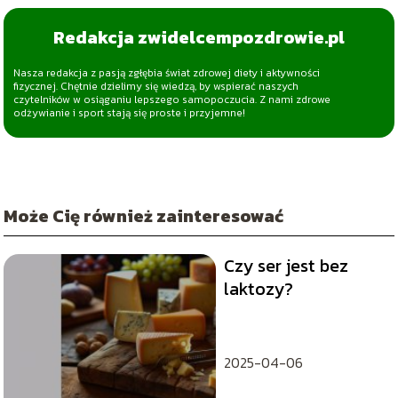
Redakcja zwidelcempozdrowie.pl
Nasza redakcja z pasją zgłębia świat zdrowej diety i aktywności
fizycznej. Chętnie dzielimy się wiedzą, by wspierać naszych
czytelników w osiąganiu lepszego samopoczucia. Z nami zdrowe
odżywianie i sport stają się proste i przyjemne!
Może Cię również zainteresować
Czy ser jest bez
laktozy?
2025-04-06