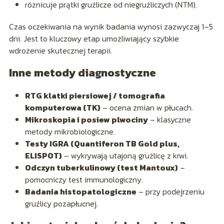
różnicuje prątki gruźlicze od niegruźliczych (NTM).
Czas oczekiwania na wynik badania wynosi zazwyczaj 1–5
dni. Jest to kluczowy etap umożliwiający szybkie
wdrożenie skutecznej terapii.
Inne metody diagnostyczne
RTG klatki piersiowej / tomografia
komputerowa (TK)
– ocena zmian w płucach.
Mikroskopia i posiew plwociny
– klasyczne
metody mikrobiologiczne.
Testy IGRA (Quantiferon TB Gold plus,
ELISPOT)
– wykrywają utajoną gruźlicę z krwi.
Odczyn tuberkulinowy (test Mantoux)
–
pomocniczy test immunologiczny.
Badania histopatologiczne
– przy podejrzeniu
gruźlicy pozapłucnej.