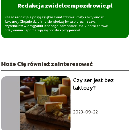
Redakcja zwidelcempozdrowie.pl
Nasza redakcja z pasją zgłębia świat zdrowej diety i aktywności
fizycznej. Chętnie dzielimy się wiedzą, by wspierać naszych
czytelników w osiąganiu lepszego samopoczucia. Z nami zdrowe
odżywianie i sport stają się proste i przyjemne!
Może Cię również zainteresować
Czy ser jest bez
laktozy?
2023-09-22