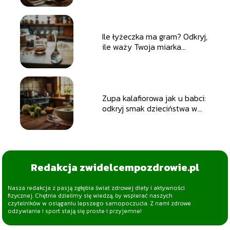
Ile łyżeczka ma gram? Odkryj,
ile waży Twoja miarka
kuchenne!
Zupa kalafiorowa jak u babci:
odkryj smak dzieciństwa w
kuchni
Redakcja zwidelcempozdrowie.pl
Nasza redakcja z pasją zgłębia świat zdrowej diety i aktywności
fizycznej. Chętnie dzielimy się wiedzą, by wspierać naszych
czytelników w osiąganiu lepszego samopoczucia. Z nami zdrowe
odżywianie i sport stają się proste i przyjemne!