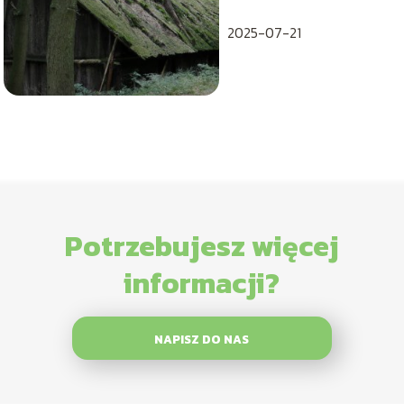
dotyczące
pojemności łyżki
2025-07-21
Potrzebujesz więcej
informacji?
NAPISZ DO NAS