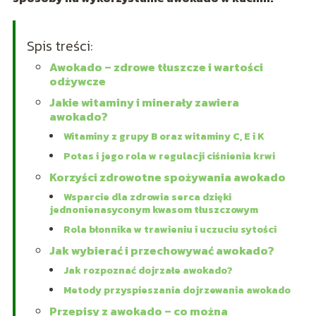
Spis treści:
Awokado – zdrowe tłuszcze i wartości
odżywcze
Jakie witaminy i minerały zawiera
awokado?
Witaminy z grupy B oraz witaminy C, E i K
Potas i jego rola w regulacji ciśnienia krwi
Korzyści zdrowotne spożywania awokado
Wsparcie dla zdrowia serca dzięki
jednonienasyconym kwasom tłuszczowym
Rola błonnika w trawieniu i uczuciu sytości
Jak wybierać i przechowywać awokado?
Jak rozpoznać dojrzałe awokado?
Metody przyspieszania dojrzewania awokado
Przepisy z awokado – co można