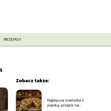
PRZEPISY
a
Zobacz także:
Najlepsza szarlotka z
pianką: przepis na
smakowity deser