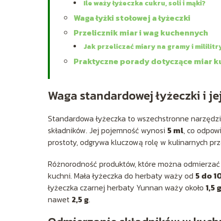
Ile waży łyżeczka cukru, soli i mąki?
Waga łyżki stołowej a łyżeczki
Przelicznik miar i wag kuchennych
Jak przeliczać miary na gramy i mililitr
Praktyczne porady dotyczące miar 
Waga standardowej łyżeczki i je
Standardowa łyżeczka to wszechstronne narzędz
składników. Jej pojemność wynosi
5 ml
, co odpo
prostoty, odgrywa kluczową rolę w kulinarnych pr
Różnorodność produktów, które można odmierzać ł
kuchni. Mała łyżeczka do herbaty waży od
5 do 1
łyżeczka czarnej herbaty Yunnan waży około
1,5 
nawet
2,5 g
.