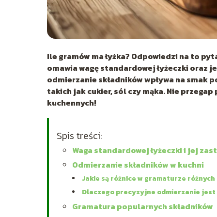
Ile gramów ma łyżka? Odpowiedzi na to pyt
omawia wagę standardowej łyżeczki oraz jej
odmierzanie składników wpływa na smak p
takich jak cukier, sól czy mąka. Nie przega
kuchennych!
Spis treści:
Waga standardowej łyżeczki i jej za
Odmierzanie składników w kuchni
Jakie są różnice w gramaturze różnyc
Dlaczego precyzyjne odmierzanie jest
Gramatura popularnych składników