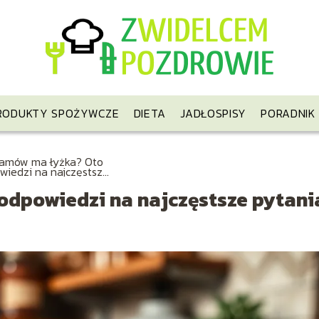
RODUKTY SPOŻYWCZE
DIETA
JADŁOSPISY
PORADNIK
gramów ma łyżka? Oto
wiedzi na najczęstsze
nia
odpowiedzi na najczęstsze pytani