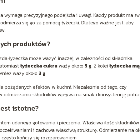
ni
óra wymaga precyzyjnego podejścia i uwagi. Każdy produkt ma sw
odmierza się go za pomocą łyżeczki. Dlatego ważne jest, aby
ów.
żnych produktów?
da łyżeczka może ważyć inaczej, w zależności od składnika.
natomiast
łyżeczka cukru
waży około
5 g
. Z kolei
łyżeczka mą
wnież waży około
3 g
.
cia pożądanych efektów w kuchni. Niezależnie od tego, czy
a w odmierzaniu składników wpływa na smak i konsystencję potra
est istotne?
tem udanego gotowania i pieczenia. Właściwa ilość składników
oczekiwaniami i zachowa właściwą strukturę. Odmierzanie na o
 często kończy się rozczarowaniem.