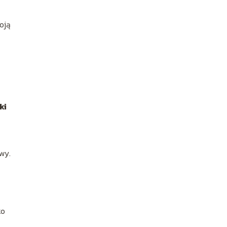
oją
ki
wy.
ko