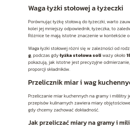
Waga łyżki stołowej a łyżeczki
Porównując łyżkę stołową do łyżeczki, warto zau
kolei jej mniejszy odpowiednik, łyżeczka, to zale
Różnice te mają istotne znaczenie w kontekście 
Waga łyżki stołowej różni się w zależności od rod
g
, podczas gdy
łyżka stołowa soli
waży około
1
pokazują, jak istotne jest precyzyjne odmierzan
proporcji składników.
Przelicznik miar i wag kuchenny
Przeliczanie miar kuchennych na gramy i mililitry
przepisów kulinarnych zawiera miary objętościow
gdy chcemy zachować dokładność.
Jak przeliczać miary na gramy i mili