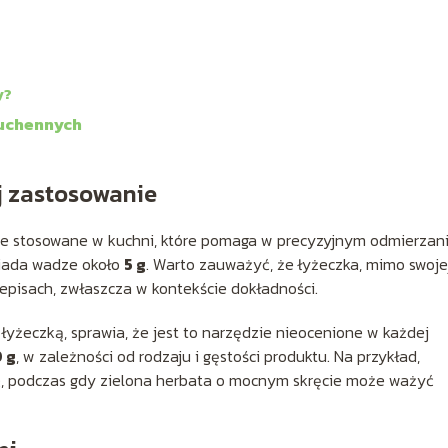
y?
kuchennych
j zastosowanie
ie stosowane w kuchni, które pomaga w precyzyjnym odmierzan
wiada wadze około
5 g
. Warto zauważyć, że łyżeczka, mimo swoje
zepisach, zwłaszcza w kontekście dokładności.
yżeczką, sprawia, że jest to narzędzie nieocenione w każdej
0 g
, w zależności od rodzaju i gęstości produktu. Na przykład,
g
, podczas gdy zielona herbata o mocnym skręcie może ważyć