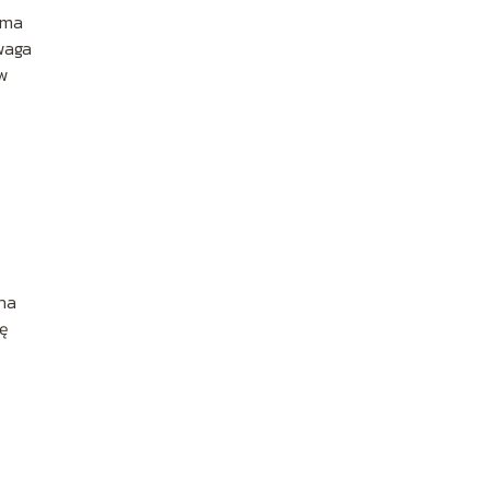
ma
 waga
 w
 na
ię