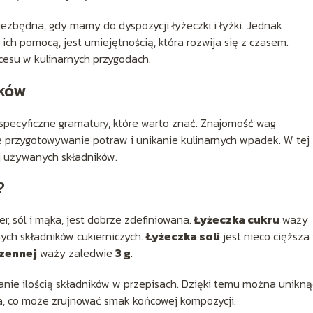
ezbędna, gdy mamy do dyspozycji łyżeczki i łyżki. Jednak
ich pomocą, jest umiejętnością, która rozwija się z czasem.
cesu w kulinarnych przygodach.
ików
specyficzne gramatury, które warto znać. Znajomość wag
 przygotowywanie potraw i unikanie kulinarnych wpadek. W tej
ej używanych składników.
?
r, sól i mąka, jest dobrze zdefiniowana.
Łyżeczka cukru
waży
nych składników cukierniczych.
Łyżeczka soli
jest nieco cięższa 
szennej
waży zaledwie
3 g
.
nie ilością składników w przepisach. Dzięki temu można unikną
ia, co może zrujnować smak końcowej kompozycji.