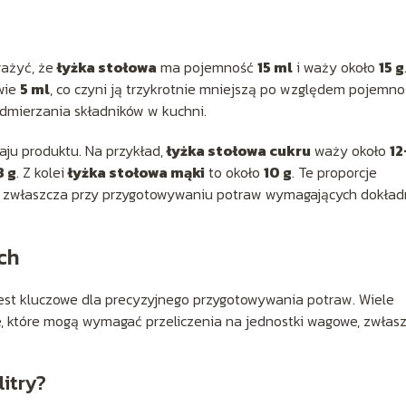
ważyć, że
łyżka stołowa
ma pojemność
15 ml
i waży około
15 g
dwie
5 ml
, co czyni ją trzykrotnie mniejszą po względem pojemnoś
odmierzania składników w kuchni.
zaju produktu. Na przykład,
łyżka stołowa cukru
waży około
12
8 g
. Z kolei
łyżka stołowa mąki
to około
10 g
. Te proporcje
ie, zwłaszcza przy przygotowywaniu potraw wymagających dokła
ch
 jest kluczowe dla precyzyjnego przygotowywania potraw. Wiele
e, które mogą wymagać przeliczenia na jednostki wagowe, zwłas
litry?