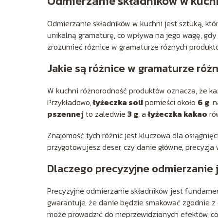
Odmierzanie składników w kuch
Odmierzanie składników w kuchni jest sztuką, kt
unikalną gramaturę, co wpływa na jego wagę, gdy 
zrozumieć różnice w gramaturze różnych produkt
Jakie są różnice w gramaturze ró
W kuchni różnorodność produktów oznacza, że każ
Przykładowo,
łyżeczka soli
pomieści około
6 g
, 
pszennej
to zaledwie
3 g
, a
łyżeczka kakao
ró
Znajomość tych różnic jest kluczowa dla osiągnię
przygotowujesz deser, czy danie główne, precyzj
Dlaczego precyzyjne odmierzanie j
Precyzyjne odmierzanie składników jest fundamen
gwarantuje, że danie będzie smakować zgodnie z 
może prowadzić do nieprzewidzianych efektów, co