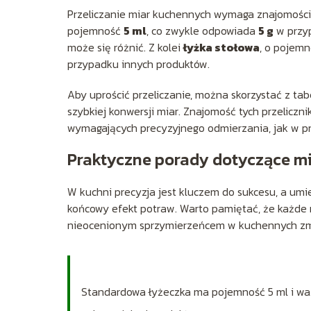
Przeliczanie miar kuchennych wymaga znajomości
pojemność
5 ml
, co zwykle odpowiada
5 g
w przyp
może się różnić. Z kolei
łyżka stołowa
, o pojem
przypadku innych produktów.
Aby uprościć przeliczanie, można skorzystać z tab
szybkiej konwersji miar. Znajomość tych przelicz
wymagających precyzyjnego odmierzania, jak w p
Praktyczne porady dotyczące m
W kuchni precyzja jest kluczem do sukcesu, a um
końcowy efekt potraw. Warto pamiętać, że każde n
nieocenionym sprzymierzeńcem w kuchennych zm
Standardowa łyżeczka ma pojemność 5 ml i waży