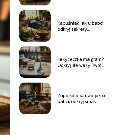
Kapuśniak jak u babci:
odkryj sekrety
tradycyjnego przepisu
Ile łyżeczka ma gram?
Odkryj, ile waży Twoja
miarka kuchenne!
Zupa kalafiorowa jak u
babci: odkryj smak
dzieciństwa w kuchni