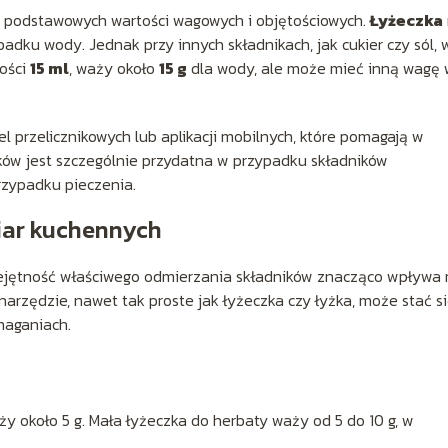
 podstawowych wartości wagowych i objętościowych.
Łyżeczka
adku wody. Jednak przy innych składnikach, jak cukier czy sól,
ności
15 ml
, waży około
15 g
dla wody, ale może mieć inną wagę
el przelicznikowych lub aplikacji mobilnych, które pomagają w
ników jest szczególnie przydatna w przypadku składników
rzypadku pieczenia.
iar kuchennych
iejętność właściwego odmierzania składników znacząco wpływa
arzędzie, nawet tak proste jak łyżeczka czy łyżka, może stać s
aganiach.
 około 5 g. Mała łyżeczka do herbaty waży od 5 do 10 g, w