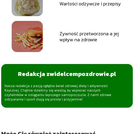
Wartości odżywcze i przepisy
Żywność przetworzona a jej
wpływ na zdrowie
Redakcja zwidelcempozdrowie.pl
Nasza redakcja z pasją zgłębia świat zdrowej diety i aktywności
fizycznej. Chętnie dzielimy się wiedzą, by wspierać naszych
czytelników w osiąganiu lepszego samopoczucia. Z nami zdrowe
odżywianie i sport stają się proste i przyjemne!
Może Cię również zainteresować