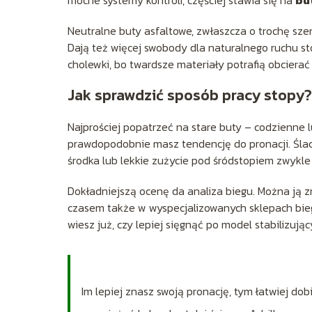
Neutralne buty asfaltowe, zwłaszcza o trochę sze
Dają też więcej swobody dla naturalnego ruchu s
cholewki, bo twardsze materiały potrafią obcierać
Jak sprawdzić sposób pracy stopy?
Najprościej popatrzeć na stare buty – codzienne 
prawdopodobnie masz tendencję do pronacji. Ślad
środka lub lekkie zużycie pod śródstopiem zwykl
Dokładniejszą ocenę da analiza biegu. Można ją z
czasem także w wyspecjalizowanych sklepach biego
wiesz już, czy lepiej sięgnąć po model stabilizując
Im lepiej znasz swoją pronację, tym łatwiej dob