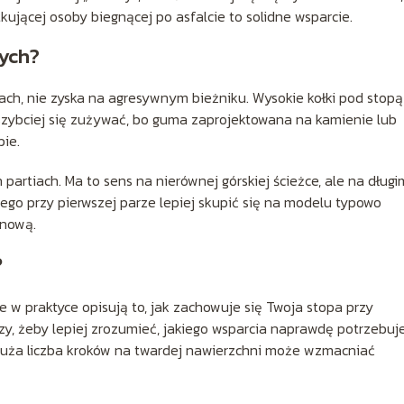
ującej osoby biegnącej po asfalcie to solidne wsparcie.
wych?
kach, nie zyska na agresywnym bieżniku. Wysokie kołki pod stopą
 szybciej się zużywać, bo guma zaprojektowana na kamienie lub
pie.
partiach. Ma to sens na nierównej górskiej ścieżce, ale na długi
ego przy pierwszej parze lepiej skupić się na modelu typowo
anową.
?
e w praktyce opisują to, jak zachowuje się Twoja stopa przy
zy, żeby lepiej zrozumieć, jakiego wsparcia naprawdę potrzebuje
duża liczba kroków na twardej nawierzchni może wzmacniać