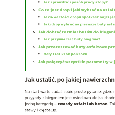
Jak sprawdzić sposób pracy stopy?
Co to jest drop i jaki wybrać na asfal
Jakie wartości dropu spotkasz najczęśc
Jaki drop wybrać na pierwsze buty asf
Jak dobrać rozmiar butów do biegani
Jak przymierzać buty biegowe?
Jak przetestować buty asfaltowe pr
Mały test krok po kroku
Jak połączyć wszystkie parametry w 
Jak ustalić, po jakiej nawierzch
Na start warto zadać sobie proste pytanie: gdzie
przygody z bieganiem jest osiedlowa alejka, chodn
jedną kategorią –
twardy asfalt lub beton
. T
stawy i kręgosłup.