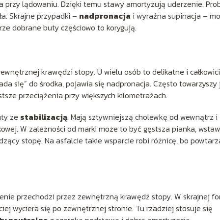
ka przy lądowaniu. Dzięki temu stawy amortyzują uderzenie. Pro
ła. Skrajne przypadki –
nadpronacja
i wyraźna supinacja – m
brze dobrane buty częściowo to korygują.
wewnętrznej krawędzi stopy. U wielu osób to delikatne i całkowic
da się” do środka, pojawia się nadpronacja. Często towarzyszy 
ęstsze przeciążenia przy większych kilometrażach.
uty ze
stabilizacją
. Mają sztywniejszą cholewkę od wewnątrz i
wej. W zależności od marki może to być gęstsza pianka, wstaw
zący stopę. Na asfalcie takie wsparcie robi różnicę, bo powtarz
żenie przechodzi przez zewnętrzną krawędź stopy. W skrajnej fo
iej wyciera się po zewnętrznej stronie. Tu rzadziej stosuje się
ty neutralne
z szeroką podstawą i dobrą amortyzacją.