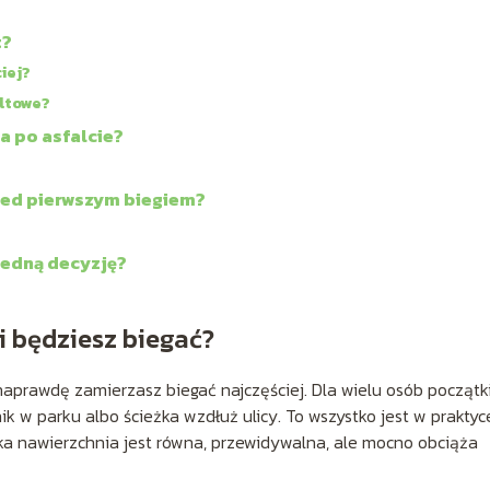
t?
iej?
altowe?
a po asfalcie?
zed pierwszym biegiem?
jedną decyzję?
ni będziesz biegać?
 naprawdę zamierzasz biegać najczęściej. Dla wielu osób począt
ik w parku albo ścieżka wzdłuż ulicy. To wszystko jest w praktyc
aka nawierzchnia jest równa, przewidywalna, ale mocno obciąża