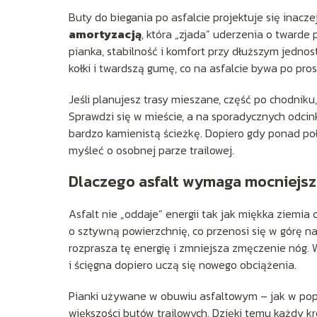
Buty do biegania po asfalcie projektuje się inac
amortyzacją
, która „zjada” uderzenia o twarde 
pianka, stabilność i komfort przy dłuższym jednos
kołki i twardszą gumę, co na asfalcie bywa po pro
Jeśli planujesz trasy mieszane, część po chodniku
Sprawdzi się w mieście, a na sporadycznych odcink
bardzo kamienistą ścieżkę. Dopiero gdy ponad poł
myśleć o osobnej parze trailowej.
Dlaczego asfalt wymaga mocniejsz
Asfalt nie „oddaje” energii tak jak miękka ziemia
o sztywną powierzchnię, co przenosi się w górę na
rozprasza tę energię i zmniejsza zmęczenie nóg. 
i ścięgna dopiero uczą się nowego obciążenia.
Pianki używane w obuwiu asfaltowym – jak w po
większości butów trailowych. Dzięki temu każdy kro