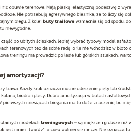
zej niż obuwie terenowe. Mają płaską, elastyczną podeszwę z wyr
podłoże. Nie potrzebują agresywnego bieżnika, za to liczy się do
tajnym biegu. Z kolei
buty trailowe
wzmacnia się od spodu, do
stu niewygodne.
, część po ubitych ścieżkach, lepiej wybrać typowy model asfalt
ach terenowych też da sobie radę, o ile nie wchodzisz w błoto 
owa treningu ma prowadzić po lesie lub górskich szlakach, wart
ej amortyzacji?
 czy trawa. Każdy krok oznacza mocne uderzenie pięty lub śróds
 kolana, biodra i plecy. Dobra amortyzacja w butach asfaltowyc
W pierwszych miesiącach biegania ma to duże znaczenie, bo mię
pularnych modelach
treningowych
– są miększe i grubsze niż 
k jest mniej „twardy”, a ciało wolniej się męczy. Nie oznacza to,