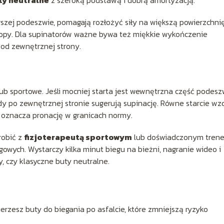
rszej podeszwie, pomagają rozłożyć siły na większą powierzchnię
topy. Dla supinatorów ważne bywa też miękkie wykończenie
 od zewnętrznej strony.
lub sportowe. Jeśli mocniej starta jest wewnętrzna część podesz
y po zewnętrznej stronie sugerują supinację. Równe starcie wz
e oznacza pronację w granicach normy.
robić z
fizjoterapeutą sportowym
lub doświadczonym trene
wych. Wystarczy kilka minut biegu na bieżni, nagranie wideo i
y, czy klasyczne buty neutralne.
ierzesz buty do biegania po asfalcie, które zmniejszą ryzyko