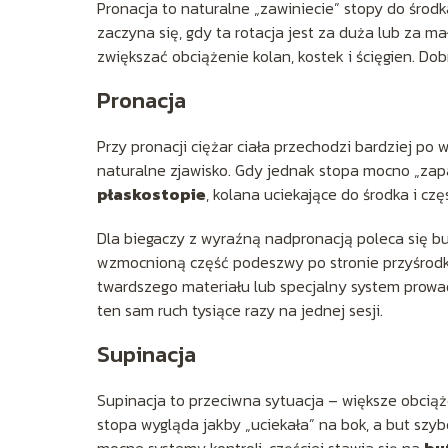
Pronacja to naturalne „zawiniecie” stopy do środ
zaczyna się, gdy ta rotacja jest za duża lub za ma
zwiększać obciążenie kolan, kostek i ścięgien. Do
Pronacja
Przy pronacji ciężar ciała przechodzi bardziej po 
naturalne zjawisko. Gdy jednak stopa mocno „zapa
płaskostopie
, kolana uciekające do środka i cz
Dla biegaczy z wyraźną nadpronacją poleca się b
wzmocnioną część podeszwy po stronie przyśrodko
twardszego materiału lub specjalny system prowad
ten sam ruch tysiące razy na jednej sesji.
Supinacja
Supinacja to przeciwna sytuacja – większe obcią
stopa wygląda jakby „uciekała” na bok, a but szybc
mocne systemy kontroli, częściej stawia się na
bu