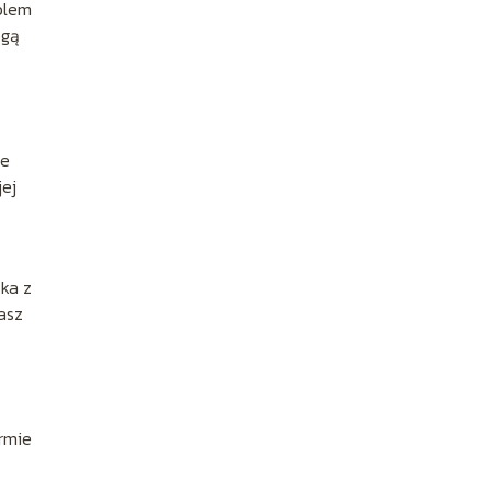
blem
ogą
ie
jej
ka z
asz
rmie