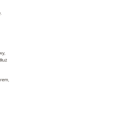
.
wy,
dłuż
rem,