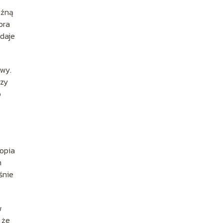
aźną
bra
daje
owy.
czy
o
topia
h
śnie
w
 że