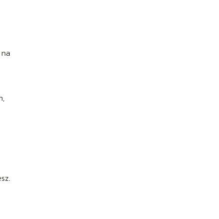
 na
m,
sz.