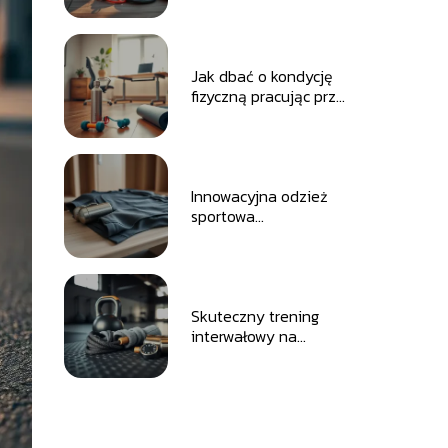
ogrodzie?
Jak dbać o kondycję
fizyczną pracując przy
biurku?
Innowacyjna odzież
sportowa
odprowadzająca
wilgoć i ciepło
Skuteczny trening
interwałowy na
spalanie tkanki
tłuszczowej