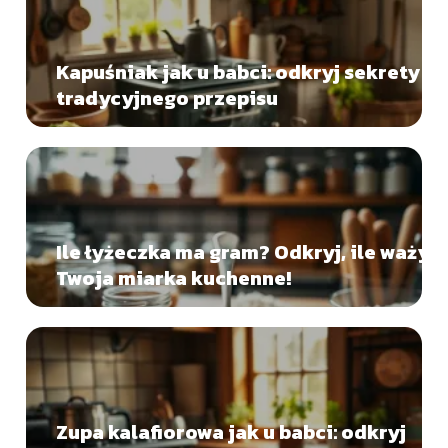
Kapuśniak jak u babci: odkryj sekrety
tradycyjnego przepisu
Ile łyżeczka ma gram? Odkryj, ile waży
Twoja miarka kuchenne!
Zupa kalafiorowa jak u babci: odkryj