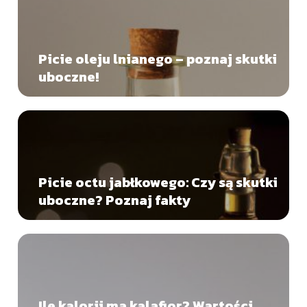
Picie oleju lnianego – poznaj skutki
uboczne!
Picie octu jabłkowego: Czy są skutki
uboczne? Poznaj fakty
Ile kalorii ma kalafior? Wartości