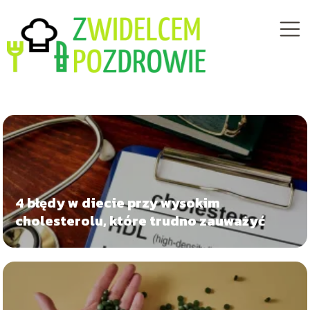
4 błędy w diecie przy wysokim
cholesterolu, które trudno zauważyć