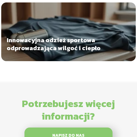
Innowacyjna odzież sportowa
odprowadzająca wilgoć i ciepło
Potrzebujesz więcej
informacji?
NAPISZ DO NAS