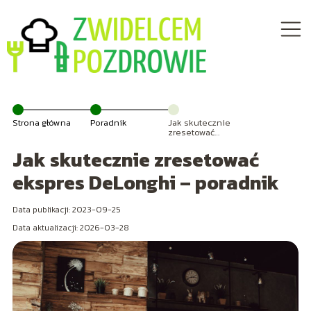
Strona główna
Poradnik
Jak skutecznie
zresetować
ekspres
Jak skutecznie zresetować
DeLonghi –
poradnik
ekspres DeLonghi – poradnik
Data publikacji: 2023-09-25
Data aktualizacji: 2026-03-28