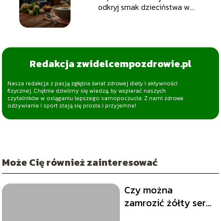
odkryj smak dzieciństwa w
kuchni
Redakcja zwidelcempozdrowie.pl
Nasza redakcja z pasją zgłębia świat zdrowej diety i aktywności
fizycznej. Chętnie dzielimy się wiedzą, by wspierać naszych
czytelników w osiąganiu lepszego samopoczucia. Z nami zdrowe
odżywianie i sport stają się proste i przyjemne!
Może Cię również zainteresować
Czy można
zamrozić żółty ser?
Oto odpowiedź