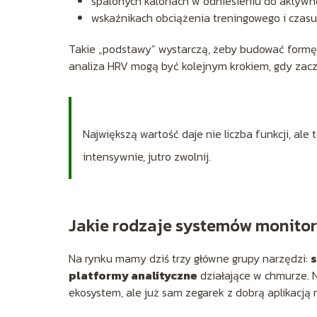
spalonych kaloriach w odniesieniu do aktywno
wskaźnikach obciążenia treningowego i czas
Takie „podstawy” wystarczą, żeby budować formę 
analiza HRV mogą być kolejnym krokiem, gdy zac
Największą wartość daje nie liczba funkcji, ale 
intensywnie, jutro zwolnij.
Jakie rodzaje systemów monito
Na rynku mamy dziś trzy główne grupy narzędzi:
platformy analityczne
działające w chmurze. N
ekosystem, ale już sam zegarek z dobrą aplikacją 