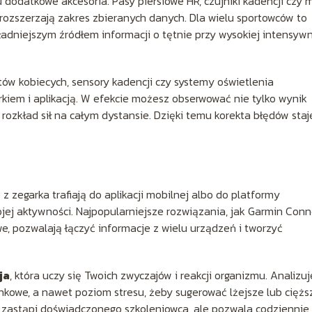
dodatkowe akcesoria. Pasy piersiowe HR, czujniki kadencji czy 
 rozszerzają zakres zbieranych danych. Dla wielu sportowców to
ładniejszym źródłem informacji o tętnie przy wysokiej intensyw
ów kobiecych, sensory kadencji czy systemy oświetlenia
kiem i aplikacją. W efekcie możesz obserwować nie tylko wynik
rozkład sił na całym dystansie. Dzięki temu korekta błędów staj
zegarka trafiają do aplikacji mobilnej albo do platformy
jej aktywności. Najpopularniejsze rozwiązania, jak Garmin Conn
, pozwalają łączyć informacje z wielu urządzeń i tworzyć
ja
, która uczy się Twoich zwyczajów i reakcji organizmu. Analizuj
nkowe, a nawet poziom stresu, żeby sugerować lżejsze lub ciężs
e zastąpi doświadczonego szkoleniowca, ale pozwala codziennie