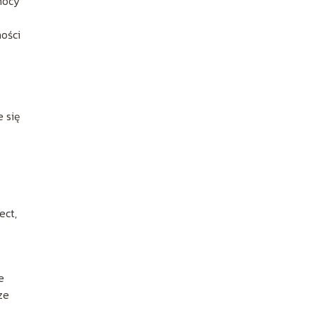
mocy
ności
e się
ect,
e
ze