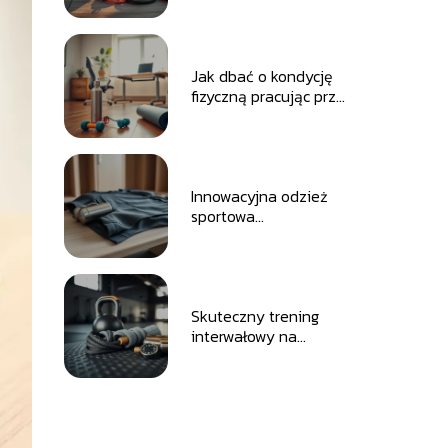
ogrodzie?
Jak dbać o kondycję
fizyczną pracując przy
biurku?
Innowacyjna odzież
sportowa
odprowadzająca
wilgoć i ciepło
Skuteczny trening
interwałowy na
spalanie tkanki
tłuszczowej