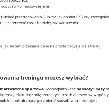
ści i spoczynku,
u odpoczynku między sesjami.
i unikać przetrenowania. Funkcje jak pomiar EKG czy szczegóło
zniesz trenować coraz bardziej zaawansowanie.
to, jak system przekłada dane na proste decyzje: dziś trenuj
rowania treningu możesz wybrać?
smartwatche sportowe
, wyspecjalizowane
sensory i pasy
o
ajlepszy efekt daje połączenie tych trzech elementów w spójny
mobilną potrafi znacząco zmienić sposób, w jaki trenujesz.