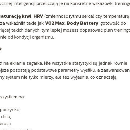
znej inteligencji przeliczają je na konkretne wskazówki trening
saturację krwi
,
HRV
(zmienność rytmu serca) czy temperaturę
cza wskaźniki takie jak
VO2 Max
,
Body Battery
, gotowość do
ięcej takich danych, tym lepiej możesz dopasować plan trenin
nie od kondycji organizmu.
?
i na ekranie zegarka. Nie wszystkie statystyki są jednak równie
niejsze pozostają podstawowe parametry wysiłku, a zaawansowa
ny system nie tylko mierzy, ale też wyjaśnia, co oznaczają
szystkim na:
spoczynku,
 dnia,
racji,