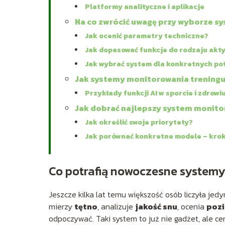
Platformy analityczne i aplikacje
Na co zwrócić uwagę przy wyborze s
Jak ocenić parametry techniczne?
Jak dopasować funkcje do rodzaju akt
Jak wybrać system dla konkretnych po
Jak systemy monitorowania treningu 
Przykłady funkcji AI w sporcie i zdrowi
Jak dobrać najlepszy system monito
Jak określić swoje priorytety?
Jak porównać konkretne modele – krok
Co potrafią nowoczesne system
Jeszcze kilka lat temu większość osób liczyła jedy
mierzy
tętno
, analizuje
jakość snu
, ocenia
pozi
odpoczywać. Taki system to już nie gadżet, ale c