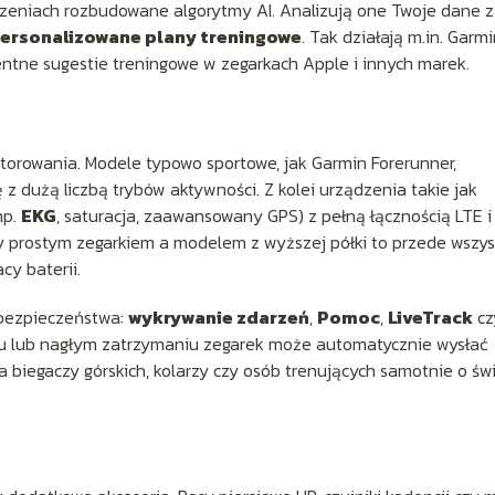
zeniach rozbudowane algorytmy AI. Analizują one Twoje dane z
ersonalizowane plany treningowe
. Tak działają m.in. Garm
gentne sugestie treningowe w zegarkach Apple i innych marek.
torowania. Modele typowo sportowe, jak Garmin Forerunner,
ę z dużą liczbą trybów aktywności. Z kolei urządzenia takie jak
np.
EKG
, saturacja, zaawansowany GPS) z pełną łącznością LTE i
y prostym zegarkiem a modelem z wyższej półki to przede wszy
cy baterii.
bezpieczeństwa:
wykrywanie zdarzeń
,
Pomoc
,
LiveTrack
cz
dku lub nagłym zatrzymaniu zegarek może automatycznie wysłać
 biegaczy górskich, kolarzy czy osób trenujących samotnie o świ