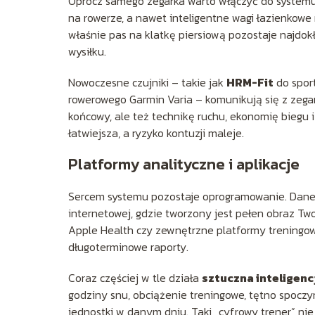
Oprócz samego zegarka warto włączyć do systemu 
na rowerze, a nawet inteligentne wagi łazienkowe
właśnie pas na klatkę piersiową pozostaje najdok
wysiłku.
Nowoczesne czujniki – takie jak
HRM-Fit
do sport
rowerowego Garmin Varia – komunikują się z zegar
końcowy, ale też technikę ruchu, ekonomię biegu i 
łatwiejsza, a ryzyko kontuzji maleje.
Platformy analityczne i aplikacje
Sercem systemu pozostaje oprogramowanie. Dane z 
internetowej, gdzie tworzony jest pełen obraz Two
Apple Health czy zewnętrzne platformy treningowe
długoterminowe raporty.
Coraz częściej w tle działa
sztuczna inteligenc
godziny snu, obciążenie treningowe, tętno spoczy
jednostki w danym dniu. Taki „cyfrowy trener” ni