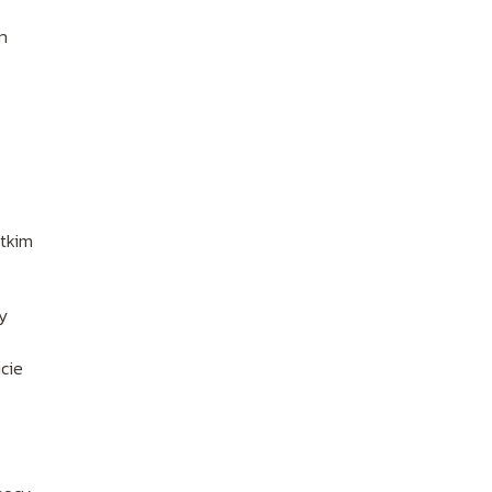
in
stkim
y
cie