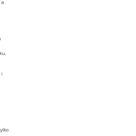
 a
b
ku,
 i
tylko