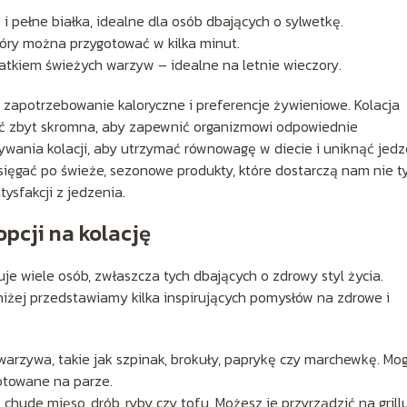
 i pełne białka, idealne dla osób dbających o sylwetkę.
który można przygotować w kilka minut.
atkiem świeżych warzyw – idealne na letnie wieczory.
je zapotrzebowanie kaloryczne i preferencje żywieniowe. Kolacja
być zbyt skromna, aby zapewnić organizmowi odpowiednie
ywania kolacji, aby utrzymać równowagę w diecie i uniknąć jedz
ięgać po świeże, sezonowe produkty, które dostarczą nam nie t
ysfakcji z jedzenia.
pcji na kolację
je wiele osób, zwłaszcza tych dbających o zdrowy styl życia.
niżej przedstawiamy kilka inspirujących pomysłów na zdrowe i
warzywa, takie jak szpinak, brokuły, paprykę czy marchewkę. Mo
otowane na parze.
 chude mięso, drób, ryby czy tofu. Możesz je przyrządzić na grillu