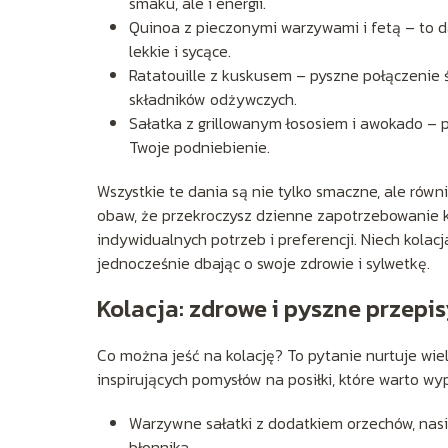
smaku, ale i energii.
Quinoa z pieczonymi warzywami i fetą – to da
lekkie i sycące.
Ratatouille z kuskusem – pyszne połączenie ś
składników odżywczych.
Sałatka z grillowanym łososiem i awokado – p
Twoje podniebienie.
Wszystkie te dania są nie tylko smaczne, ale równ
obaw, że przekroczysz dzienne zapotrzebowanie k
indywidualnych potrzeb i preferencji. Niech kolac
jednocześnie dbając o swoje zdrowie i sylwetkę.
Kolacja: zdrowe i pyszne przepi
Co można jeść na kolację? To pytanie nurtuje wiel
inspirujących pomysłów na posiłki, które warto w
Warzywne sałatki z dodatkiem orzechów, nasi
błonnika.