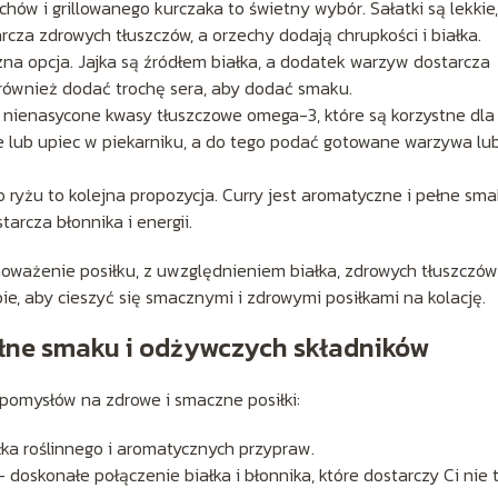
ów i grillowanego kurczaka to świetny wybór. Sałatki są lekkie,
za zdrowych tłuszczów, a orzechy dodają chrupkości i białka.
na opcja. Jajka są źródłem białka, a dodatek warzyw dostarcza
ównież dodać trochę sera, aby dodać smaku.
 w nienasycone kwasy tłuszczowe omega-3, które są korzystne dla
e lub upiec w piekarniku, a do tego podać gotowane warzywa lu
ryżu to kolejna propozycja. Curry jest aromatyczne i pełne sma
arcza błonnika i energii.
noważenie posiłku, z uwzględnieniem białka, zdrowych tłuszczów
ie, aby cieszyć się smacznymi i zdrowymi posiłkami na kolację.
ełne smaku i odżywczych składników
 pomysłów na zdrowe i smaczne posiłki:
łka roślinnego i aromatycznych przypraw.
doskonałe połączenie białka i błonnika, które dostarczy Ci nie 