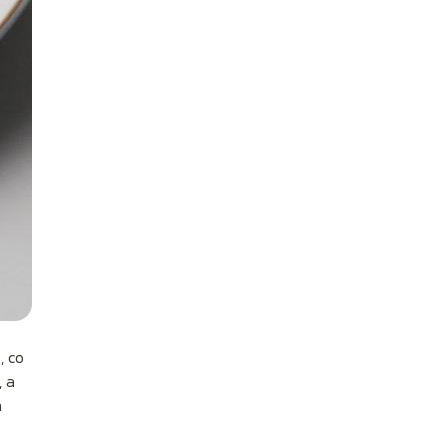
, co
, a
a