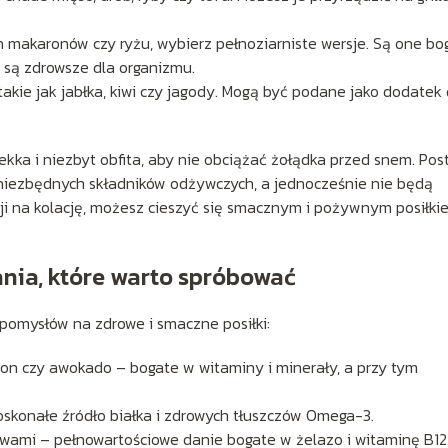
h makaronów czy ryżu, wybierz pełnoziarniste wersje. Są one bo
e są zdrowsze dla organizmu.
takie jak jabłka, kiwi czy jagody. Mogą być podane jako dodatek
ekka i niezbyt obfita, aby nie obciążać żołądka przed snem. Po
Ci niezbędnych składników odżywczych, a jednocześnie nie będą
cji na kolację, możesz cieszyć się smacznym i pożywnym posiłki
ania, które warto spróbować
 pomysłów na zdrowe i smaczne posiłki:
on czy awokado – bogate w witaminy i minerały, a przy tym
skonałe źródło białka i zdrowych tłuszczów Omega-3.
wami – pełnowartościowe danie bogate w żelazo i witaminę B12