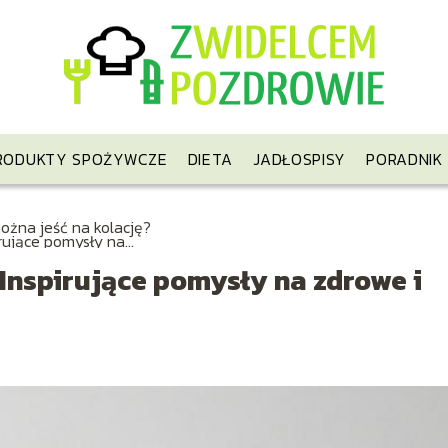
RODUKTY SPOŻYWCZE
DIETA
JADŁOSPISY
PORADNIK
ożna jeść na kolację?
irujące pomysły na
we i smaczne posiłki
 Inspirujące pomysły na zdrowe i