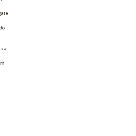
gate
 do
staw
em
.