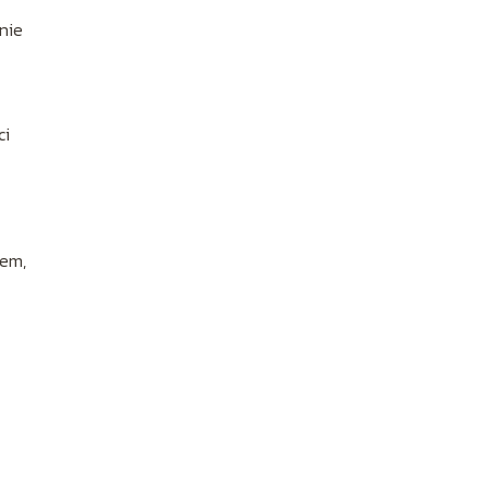
nie
ci
iem,