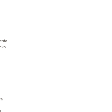
enia
ylko
gą
,