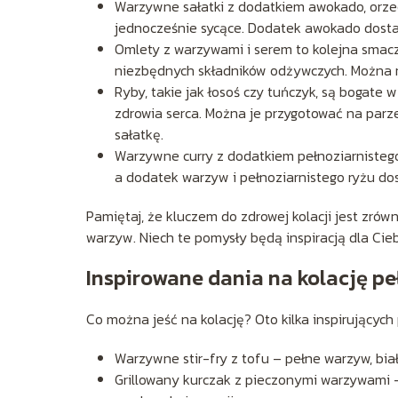
Warzywne sałatki z dodatkiem awokado, orzech
jednocześnie sycące. Dodatek awokado dostarc
Omlety z warzywami i serem to kolejna smacz
niezbędnych składników odżywczych. Można r
Ryby, takie jak łosoś czy tuńczyk, są bogate
zdrowia serca. Można je przygotować na parz
sałatkę.
Warzywne curry z dodatkiem pełnoziarnistego 
a dodatek warzyw i pełnoziarnistego ryżu dost
Pamiętaj, że kluczem do zdrowej kolacji jest zrów
warzyw. Niech te pomysły będą inspiracją dla Cieb
Inspirowane dania na kolację p
Co można jeść na kolację? Oto kilka inspirujących
Warzywne stir-fry z tofu – pełne warzyw, bia
Grillowany kurczak z pieczonymi warzywami – 