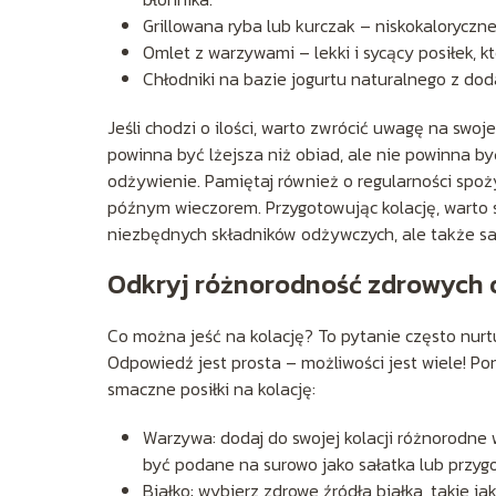
Grillowana ryba lub kurczak – niskokaloryczne
Omlet z warzywami – lekki i sycący posiłek, 
Chłodniki na bazie jogurtu naturalnego z dod
Jeśli chodzi o ilości, warto zwrócić uwagę na swo
powinna być lżejsza niż obiad, ale nie powinna 
odżywienie. Pamiętaj również o regularności spoż
późnym wieczorem. Przygotowując kolację, warto s
niezbędnych składników odżywczych, ale także sat
Odkryj różnorodność zdrowych o
Co można jeść na kolację? To pytanie często nurtu
Odpowiedź jest prosta – możliwości jest wiele! Po
smaczne posiłki na kolację:
Warzywa: dodaj do swojej kolacji różnorodne 
być podane na surowo jako sałatka lub przyg
Białko: wybierz zdrowe źródła białka, takie jak