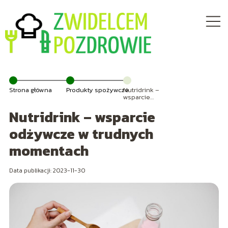
Strona główna
Produkty spożywcze
Nutridrink –
wsparcie
odżywcze w
Nutridrink – wsparcie
trudnych
momentach
odżywcze w trudnych
momentach
Data publikacji: 2023-11-30