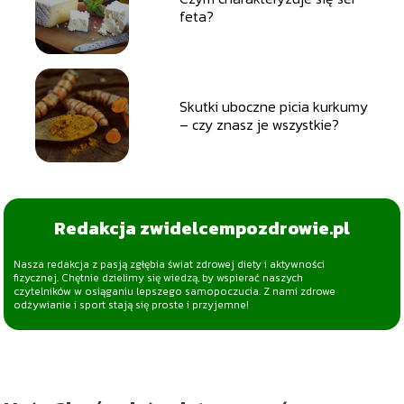
feta?
Skutki uboczne picia kurkumy
– czy znasz je wszystkie?
Redakcja zwidelcempozdrowie.pl
Nasza redakcja z pasją zgłębia świat zdrowej diety i aktywności
fizycznej. Chętnie dzielimy się wiedzą, by wspierać naszych
czytelników w osiąganiu lepszego samopoczucia. Z nami zdrowe
odżywianie i sport stają się proste i przyjemne!