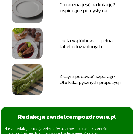
Co można jeść na kolację?
Inspirujące pomysły na
zdrowe i smaczne posiłki
Dieta wątrobowa – pełna
tabela dozwolonych
produktów
Z czym podawać szparagi?
Oto kilka pysznych propozycji
Redakcja zwidelcempozdrowie.pl
Nasza redakcja z pasją zgłębia świat zdrowej diety i aktywności
fizycznej. Chętnie dzielimy się wiedzą, by wspierać naszych