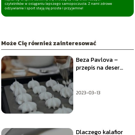
czytelników w osiąganiu lepszego samopoczucia. Z nami zdrowe
odżywianie i sport stają się proste i przyjemne!
Może Cię również zainteresować
Beza Pavlova –
przepis na deser
podbijający serca!
2023-03-13
Dlaczego kalafior