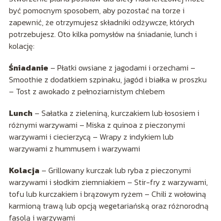
być pomocnym sposobem, aby pozostać na torze i
zapewnić, że otrzymujesz składniki odżywcze, których
potrzebujesz. Oto kilka pomysłów na śniadanie, lunch i
kolację:
Śniadanie
– Płatki owsiane z jagodami i orzechami –
Smoothie z dodatkiem szpinaku, jagód i białka w proszku
– Tost z awokado z pełnoziarnistym chlebem
Lunch
– Sałatka z zieleniną, kurczakiem lub łososiem i
różnymi warzywami – Miska z quinoa z pieczonymi
warzywami i ciecierzycą – Wrapy z indykiem lub
warzywami z hummusem i warzywami
Kolacja
– Grillowany kurczak lub ryba z pieczonymi
warzywami i słodkim ziemniakiem – Stir-fry z warzywami,
tofu lub kurczakiem i brązowym ryżem – Chili z wołowiną
karmioną trawą lub opcją wegetariańską oraz różnorodną
fasolą i warzywami