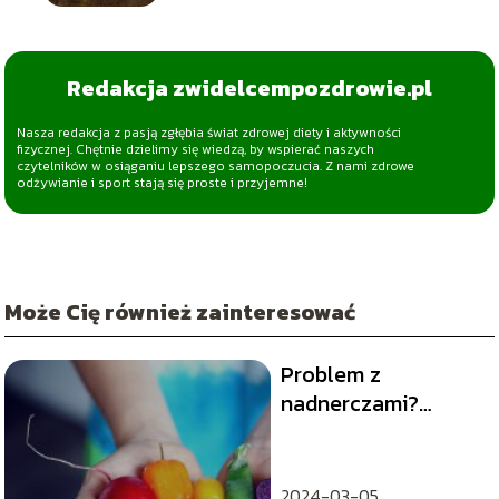
Redakcja zwidelcempozdrowie.pl
Nasza redakcja z pasją zgłębia świat zdrowej diety i aktywności
fizycznej. Chętnie dzielimy się wiedzą, by wspierać naszych
czytelników w osiąganiu lepszego samopoczucia. Z nami zdrowe
odżywianie i sport stają się proste i przyjemne!
Może Cię również zainteresować
Problem z
nadnerczami?
Nadnercza dieta dla
ciebie!
2024-03-05