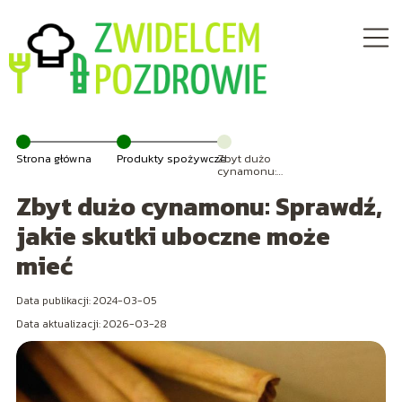
Strona główna
Produkty spożywcze
Zbyt dużo
cynamonu:
Sprawdź, jakie
Zbyt dużo cynamonu: Sprawdź,
skutki uboczne
może mieć
jakie skutki uboczne może
mieć
Data publikacji: 2024-03-05
Data aktualizacji: 2026-03-28