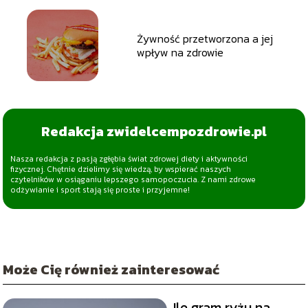
Żywność przetworzona a jej
wpływ na zdrowie
Redakcja zwidelcempozdrowie.pl
Nasza redakcja z pasją zgłębia świat zdrowej diety i aktywności
fizycznej. Chętnie dzielimy się wiedzą, by wspierać naszych
czytelników w osiąganiu lepszego samopoczucia. Z nami zdrowe
odżywianie i sport stają się proste i przyjemne!
Może Cię również zainteresować
Ile gram ryżu na